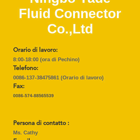
CONTROLLO
Fluid Connector
DI
QUALITÀ
Co.,Ltd
CONTATTICI
Orario di lavoro:
8:00-18:00 (ora di Pechino)
RICHIEDA
Telefono:
UNA
0086-137-38475861
(Orario di lavoro)
CITAZIONE
Fax:
0086-574-88565539
MAPPA
DEL
SITO
Persona di contatto :
Ms. Cathy