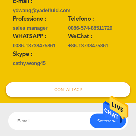
PRIVACY
E-mail :
ydwang@yadefluid.com
POLICY
Professione :
Telefono :
sales manager
0086-574-88511729
WHATSAPP :
WeChat :
0086-13738475861
+86-13738475861
Skype :
cathy.wong45
CONTATTACI!
Sottoscriva