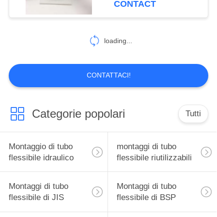
CONTACT
99
puntali idraulici del
loading...
tubo flessibile
CONTATTACI!
Categorie popolari
Tutti
96
Guarnizioni
Montaggio di tubo
montaggi di tubo
meccaniche
flessibile idraulico
flessibile riutilizzabili
Montaggi di tubo
Montaggi di tubo
flessibile di JIS
flessibile di BSP