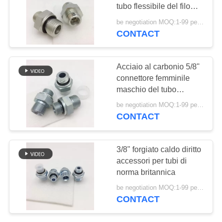
PRIVACY
tubo flessibile del filo
POLICY
1DB-18-08 di BSP
be negotiation MOQ:1-99 pezzi
CONTACT
36
Montaggi di tubo
Acciaio al carbonio 5/8"
flessibile di baccano
connettore femminile
maschio del tubo
flessibile
be negotiation MOQ:1-99 pezzi
CONTACT
46
3/8" forgiato caldo diritto
Adattatore del tubo
accessori per tubi di
norma britannica
flessibile dell'acciaio
be negotiation MOQ:1-99 pezzi
inossidabile
CONTACT