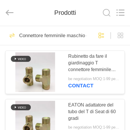
2026
Ningbo
Yade
Fluid
Prodotti
Connector
Co.,Ltd.
All
Rights
CASA
Reserved.
87
Connettore femminile maschio del tubo flessibile
Montaggio di tubo
PRODOTTI
flessibile idraulico
Rubinetto da fare il
giardinaggio T
CIRCA
connettore femminile
NOI
maschio del tubo
be negotiation MOQ:1-99 pezzi
flessibile di Seat di 60
CONTACT
gradi
52
GIRO
montaggi di tubo
DELLA
EATON adattatore del
tubo del T di Seat di 60
FABBRICA
flessibile riutilizzabili
gradi
be negotiation MOQ:1-99 pezzi