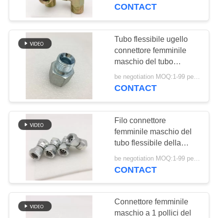
CONTROLLO
CONTACT
DI
QUALITÀ
Tubo flessibile ugello
29
connettore femminile
Montaggi di tubo
maschio del tubo
CONTATTICI
flessibile del rubinetto
flessibile di JIS
be negotiation MOQ:1-99 pezzi
G1/2»
CONTACT
RICHIEDA
UNA
Filo connettore
CITAZIONE
femminile maschio del
tubo flessibile della
49
metropolitana G1/4»
MAPPA
be negotiation MOQ:1-99 pezzi
Montaggi di tubo
CONTACT
DEL
flessibile di BSP
SITO
Connettore femminile
maschio a 1 pollici del