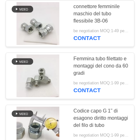
connettore femminile
maschio del tubo
37
flessibile 3B-06
Connettore
be negotiation MOQ:1-49 pezzi
CONTACT
femminile maschio
del tubo flessibile
Femmina tubo filettato e
montaggi del cono da 60
gradi
33
be negotiation MOQ:1-99 pezzi
CONTACT
Adattatori metrici del
tubo flessibile
Codice capo G 1" di
esagono diritto montaggi
del filo di tubo
be negotiation MOQ:1-99 pezzi