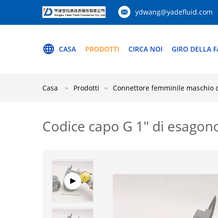
ydwang@yadefluid.com
CASA
PRODOTTI
CIRCA NOI
GIRO DELLA F
Casa
Prodotti
Connettore femminile maschio de
Codice capo G 1" di esagono 