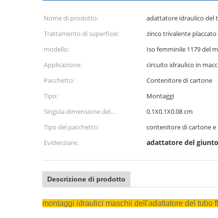
Nome di prodotto:
adattatore idraulico del t
Trattamento di superficie:
zinco trivalente placcato
modello:
Iso femminile 1179 del 
Applicazione:
circuito idraulico in mac
Pacchetto:
Contenitore di cartone
Tipo:
Montaggi
Singola dimensione del
0.1X0.1X0.08 cm
pacchetto :
Tipo del pacchetto:
contenitore di cartone 
adattatore del giunto
Evidenziare:
Descrizione di prodotto
montaggi idraulici maschii dell'adattatore del tubo