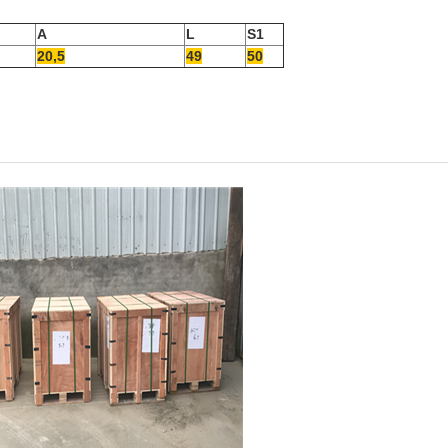
A
L
S1
20,5
49
50