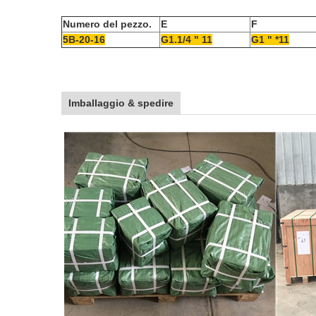
Numero del pezzo.
E
F
5B-20-16
G1.1/4 " 11
G1 " *11
Imballaggio & spedire