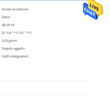
Acciaio al carbonio
Eaton
5B-20-16
G1.1/4 " *11-G1 " *11
3-25 giorni
Singolo oggetto
0,405 chilogrammi