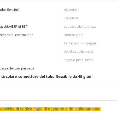
ubo flessibile
Materiale:
Standard:
maschio/BSP di BSP
codice della fabbrica:
chinario di costruzione
Dimensione:
Termine di consegna:
Vendita delle unità:
Singolo peso lordo:
e cassa del compensato
 circolare
connettore del tubo flessibile da 45 gradi
,
 flessibile di codice capo di esagono e del collegamento