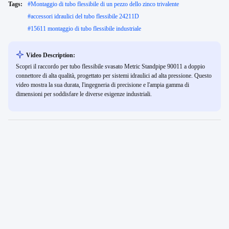
Tags:
#
Montaggio di tubo flessibile di un pezzo dello zinco trivalente
#
accessori idraulici del tubo flessibile 24211D
#
15611 montaggio di tubo flessibile industriale
Video Description:
Scopri il raccordo per tubo flessibile svasato Metric Standpipe 90011 a doppio
connettore di alta qualità, progettato per sistemi idraulici ad alta pressione. Questo
video mostra la sua durata, l'ingegneria di precisione e l'ampia gamma di
dimensioni per soddisfare le diverse esigenze industriali.