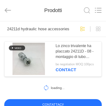
2026
Ningbo
Yade
Fluid
Prodotti
Connector
Co.,Ltd.
All
Rights
CASA
Reserved.
24211d hydraulic hose accessories
PRODOTTI
Lo zinco trivalente ha
placcato 24211D - 08 -
CIRCA
montaggio di tubo
NOI
flessibile idraulico 08PK
be negotiation MOQ:100pcs
CONTACT
GIRO
DELLA
loading...
FABBRICA
CONTATTACI!