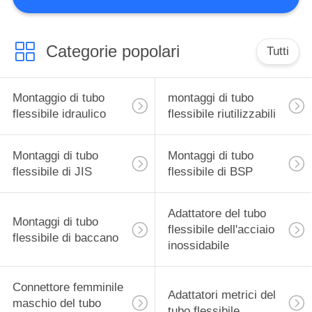
CONTROLLO
DI
QUALITÀ
Categorie popolari
Tutti
CONTATTICI
Montaggio di tubo
montaggi di tubo
flessibile idraulico
flessibile riutilizzabili
RICHIEDA
Montaggi di tubo
Montaggi di tubo
UNA
flessibile di JIS
flessibile di BSP
CITAZIONE
Adattatore del tubo
Montaggi di tubo
MAPPA
flessibile dell'acciaio
flessibile di baccano
inossidabile
DEL
SITO
Connettore femminile
Adattatori metrici del
maschio del tubo
tubo flessibile