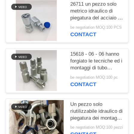
PRIVACY
26711 un pezzo solo
POLICY
metrico idraulico di
piegatura del acciaio al
carbonio dei montaggi
be negotiation MOQ:100 PCS
di tubo flessibile BSP
CONTACT
JIC
15618 - 06 - 06 hanno
forgiato le tecniche ed i
montaggi di tubo
flessibile riutilizzabili
be negotiation MOQ:100 pc
materiali del acciaio al
CONTACT
carbonio
Un pezzo solo
riutilizzabile idraulico di
piegatura dei montaggi
di tubo flessibile
be negotiation MOQ:100 pezzi
1/4inches