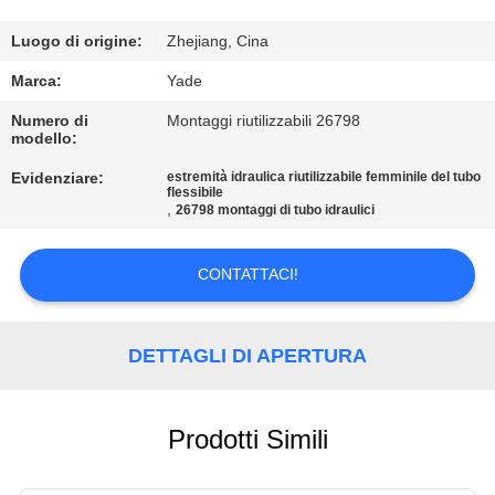
CONTROLLO
DI
Luogo di origine:
Zhejiang, Cina
QUALITÀ
Marca:
Yade
Numero di
Montaggi riutilizzabili 26798
modello:
CONTATTICI
Evidenziare:
estremità idraulica riutilizzabile femminile del tubo
flessibile
,
26798 montaggi di tubo idraulici
RICHIEDA
UNA
CONTATTACI!
CITAZIONE
DETTAGLI DI APERTURA
MAPPA
DEL
SITO
Prodotti Simili