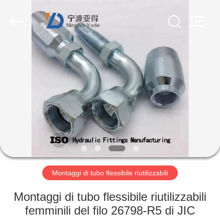
2026
Ningbo
Yade
Fluid
Connector
Co.,Ltd.
All
Rights
CASA
Reserved.
PRODOTTI
CIRCA
NOI
GIRO
DELLA
Montaggi di tubo flessibile riutilizzabili
FABBRICA
Montaggi di tubo flessibile riutilizzabili
femminili del filo 26798-R5 di JIC