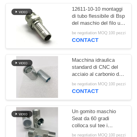
PRIVACY
12611-10-10 montaggi
POLICY
di tubo flessibile di Bsp
del maschio del filo un
cono Seat da 60 gradi
be negotiation MOQ:100 pezzi
CONTACT
Macchina idraulica
standard di CNC del
acciaio al carbonio dei
puntali della piegatura
be negotiation MOQ:100 pezzi
del tubo flessibile di
CONTACT
Eaton
Un gomito maschio
Seat da 60 gradi
colloca sul tee i
montaggi di tubo
be negotiation MOQ:100 pezzi