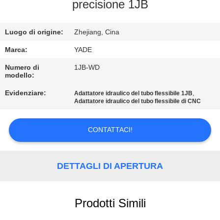
CONTROLLO
precisione 1JB
DI
Luogo di origine:
Zhejiang, Cina
QUALITÀ
Marca:
YADE
CONTATTICI
Numero di
1JB-WD
modello:
Evidenziare:
,
Adattatore idraulico del tubo flessibile 1JB
RICHIEDA
Adattatore idraulico del tubo flessibile di CNC
UNA
CITAZIONE
CONTATTACI!
MAPPA
DETTAGLI DI APERTURA
DEL
SITO
Prodotti Simili