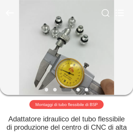
2026
Ningbo
Yade
Fluid
Connector
Co.,Ltd.
All
Rights
CASA
Reserved.
PRODOTTI
CIRCA
NOI
GIRO
DELLA
Montaggi di tubo flessibile di BSP
FABBRICA
Adattatore idraulico del tubo flessibile
di produzione del centro di CNC di alta