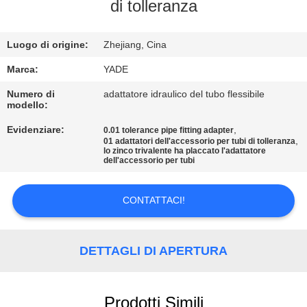
CONTROLLO
di tolleranza
DI
Luogo di origine:
Zhejiang, Cina
QUALITÀ
Marca:
YADE
CONTATTICI
Numero di
adattatore idraulico del tubo flessibile
modello:
Evidenziare:
,
0.01 tolerance pipe fitting adapter
RICHIEDA
,
01 adattatori dell'accessorio per tubi di tolleranza
lo zinco trivalente ha placcato l'adattatore
UNA
dell'accessorio per tubi
CITAZIONE
CONTATTACI!
MAPPA
DEL
DETTAGLI DI APERTURA
SITO
Prodotti Simili