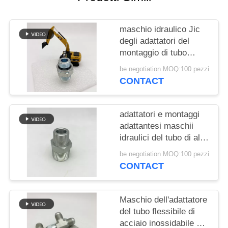
PRIVACY
POLICY
maschio idraulico Jic
degli adattatori del
montaggio di tubo
flessibile 1jh alla O
be negotiation MOQ:100 pezzi
metrica Ring Straight
CONTACT
adattatori e montaggi
adattantesi maschii
idraulici del tubo di alta
qualità maschio di 1N
be negotiation MOQ:100 pezzi
NPT per la stampa di
CONTACT
olio 1N
Maschio dell'adattatore
del tubo flessibile di
acciaio inossidabile di