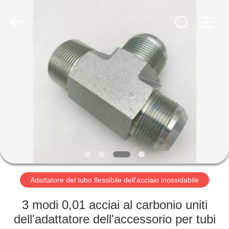
2026
Ningbo
Yade
Fluid
Connector
Co.,Ltd.
All
Rights
CASA
Reserved.
PRODOTTI
CIRCA
NOI
GIRO
DELLA
Adattatore del tubo flessibile dell'acciaio inossidabile
FABBRICA
3 modi 0,01 acciai al carbonio uniti
dell'adattatore dell'accessorio per tubi