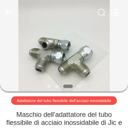
2026
Ningbo
Yade
Fluid
Connector
Co.,Ltd.
All
Rights
CASA
Reserved.
PRODOTTI
CIRCA
NOI
GIRO
DELLA
Adattatore del tubo flessibile dell'acciaio inossidabile
FABBRICA
Maschio dell'adattatore del tubo
flessibile di acciaio inossidabile di Jic e