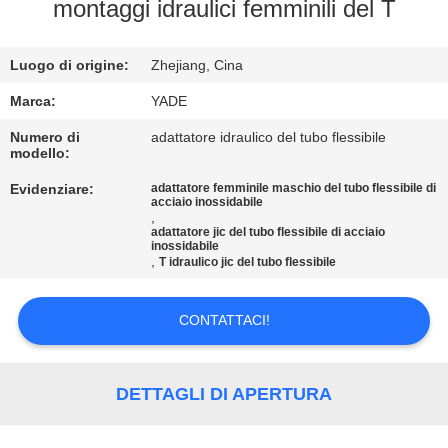
CONTROLLO
montaggi idraulici femminili del T
DI
Luogo di origine:
Zhejiang, Cina
QUALITÀ
Marca:
YADE
CONTATTICI
Numero di
adattatore idraulico del tubo flessibile
modello:
Evidenziare:
adattatore femminile maschio del tubo flessibile di
RICHIEDA
acciaio inossidabile
,
UNA
adattatore jic del tubo flessibile di acciaio
inossidabile
CITAZIONE
,
T idraulico jic del tubo flessibile
CONTATTACI!
MAPPA
DEL
SITO
DETTAGLI DI APERTURA