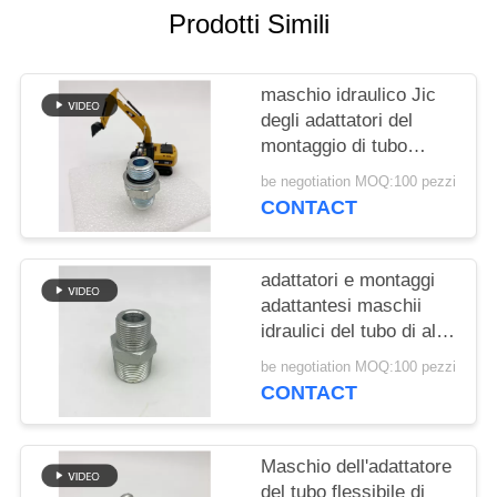
PRIVACY
Prodotti Simili
POLICY
maschio idraulico Jic
degli adattatori del
montaggio di tubo
flessibile 1jh alla O
be negotiation MOQ:100 pezzi
metrica Ring Straight
CONTACT
adattatori e montaggi
adattantesi maschii
idraulici del tubo di alta
qualità maschio di 1N
be negotiation MOQ:100 pezzi
NPT per la stampa di
CONTACT
olio 1N
Maschio dell'adattatore
del tubo flessibile di