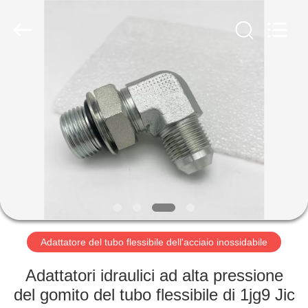
2026
Ningbo
Yade
Fluid
Connector
Co.,Ltd.
All
Rights
CASA
Reserved.
PRODOTTI
CIRCA
NOI
GIRO
DELLA
Adattatore del tubo flessibile dell'acciaio inossidabile
FABBRICA
Adattatori idraulici ad alta pressione
del gomito del tubo flessibile di 1jg9 Jic