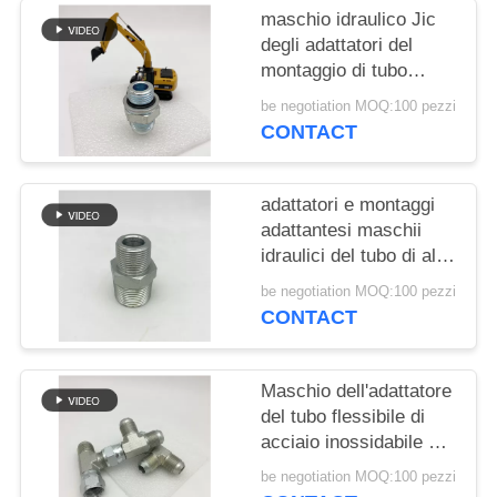
PRIVACY
maschio idraulico Jic
POLICY
degli adattatori del
montaggio di tubo
flessibile 1jh alla O
be negotiation MOQ:100 pezzi
metrica Ring Straight
CONTACT
adattatori e montaggi
adattantesi maschii
idraulici del tubo di alta
qualità maschio di 1N
be negotiation MOQ:100 pezzi
NPT per la stampa di
CONTACT
olio 1N
Maschio dell'adattatore
del tubo flessibile di
acciaio inossidabile di
Jic e montaggi idraulici
be negotiation MOQ:100 pezzi
femminili del T