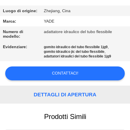
CONTROLLO
DI
Luogo di origine:
Zhejiang, Cina
QUALITÀ
Marca:
YADE
Numero di
adattatore idraulico del tubo flessibile
modello:
CONTATTICI
Evidenziare:
,
gomito idraulico del tubo flessibile 1jg9
,
gomito idraulico jic del tubo flessibile
RICHIEDA
adattatori idraulici del tubo flessibile 1jg9
UNA
CONTATTACI!
CITAZIONE
MAPPA
DETTAGLI DI APERTURA
DEL
SITO
Prodotti Simili