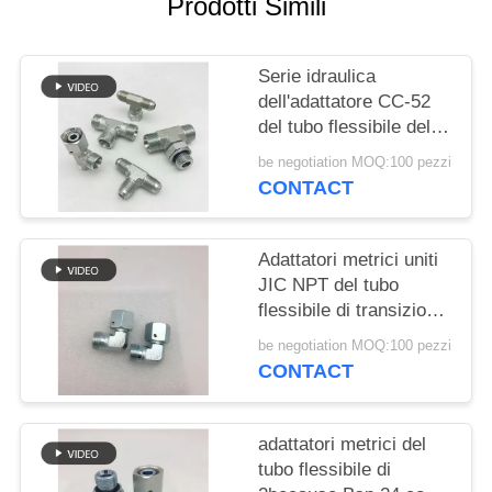
Prodotti Simili
PRIVACY
POLICY
Serie idraulica
dell'adattatore CC-52
del tubo flessibile della
parte girevole maschio
be negotiation MOQ:100 pezzi
metrica
CONTACT
Adattatori metrici uniti
JIC NPT del tubo
flessibile di transizione
maschio del gomito da
be negotiation MOQ:100 pezzi
90 gradi idraulici
CONTACT
adattatori metrici del
tubo flessibile di