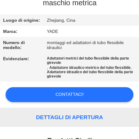
CONTROLLO
maschio metrica
DI
Luogo di origine:
Zhejiang, Cina
QUALITÀ
Marca:
YADE
CONTATTICI
Numero di
montaggi ed adattatori di tubo flessibile
modello:
idraulici
Evidenziare:
Adattatori metrici del tubo flessibile della parte
RICHIEDA
girevole
,
,
Adattatore idraulico metrico del tubo flessibile
UNA
Adattatore idraulico del tubo flessibile della parte
girevole
CITAZIONE
CONTATTACI!
MAPPA
DEL
DETTAGLI DI APERTURA
SITO