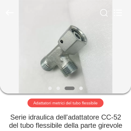
2026
Ningbo
Yade
Fluid
Connector
Co.,Ltd.
All
Rights
CASA
Reserved.
PRODOTTI
CIRCA
NOI
GIRO
DELLA
Adattatori metrici del tubo flessibile
FABBRICA
Serie idraulica dell'adattatore CC-52
del tubo flessibile della parte girevole