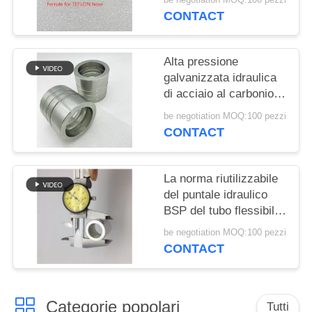
PRIVACY
collegano acciaio
CONTACT
POLICY
inossidabile
Alta pressione
galvanizzata idraulica
di acciaio al carbonio
dei puntali del tubo
be negotiation MOQ:100 pezzi
flessibile
CONTACT
dell'interruttore di
sicurezza
La norma riutilizzabile
del puntale idraulico
BSP del tubo flessibile
45# del acciaio al
be negotiation MOQ:100 pezzi
carbonio ha
CONTACT
personalizzato
Categorie popolari
Tutti