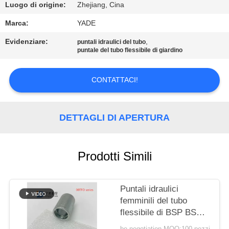
CONTROLLO
Luogo di origine:
Zhejiang, Cina
DI
Marca:
YADE
QUALITÀ
Evidenziare:
,
puntali idraulici del tubo
puntale del tubo flessibile di giardino
CONTATTICI
CONTATTACI!
RICHIEDA
UNA
DETTAGLI DI APERTURA
CITAZIONE
Prodotti Simili
MAPPA
DEL
Puntali idraulici
SITO
femminili del tubo
flessibile di BSP BSPT
JIC ORFS che
be negotiation MOQ:100 pezzi