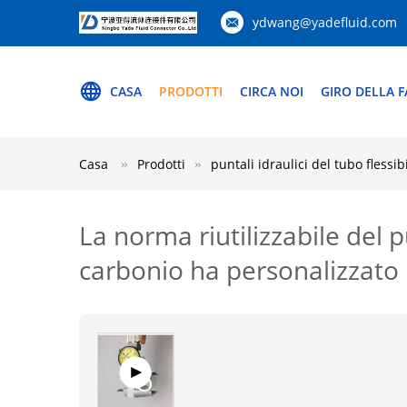
ydwang@yadefluid.com
CASA
PRODOTTI
CIRCA NOI
GIRO DELLA F
Casa
Prodotti
puntali idraulici del tubo flessib
La norma riutilizzabile del p
carbonio ha personalizzato