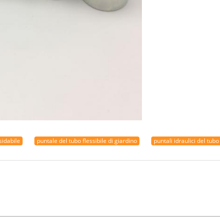
sidabile
puntale del tubo flessibile di giardino
puntali idraulici del tubo