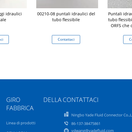
i idraulici
00210-08 puntali idraulici del
Puntali idra
ale
tubo flessibile
tubo flessib
ORFS che c
ino
ci
Contattaci
C
GIRO DELLA
CONTATTACI
FABBRICA
Ningbo Yade Fluid Connector Co.,
Linea di prodotti
86-137-38475861
ydwang@yadefluid.com