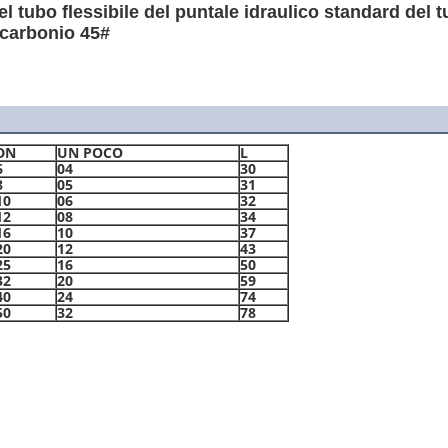
el tubo flessibile del puntale idraulico standard del 
l carbonio 45#
DN
UN POCO
L
6
04
30
8
05
31
10
06
32
12
08
34
16
10
37
20
12
43
25
16
50
32
20
59
40
24
74
50
32
78