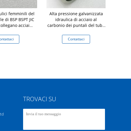
ulici femminili del
Alta pressione galvanizzata
03310 punta
ile di BSP BSPT JIC
idraulica di acciaio al
tubo 
ollegano acciaio
carbonio dei puntali del tubo
ssidabile
flessibile dell'interruttore di
sicurezza
ontattaci
Contattaci
Co
TROVACI SU
Ltd