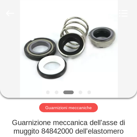
2026
Ningbo
Yade
Fluid
Connector
Co.,Ltd.
All
Rights
CASA
Reserved.
PRODOTTI
CIRCA
NOI
GIRO
DELLA
Guarnizioni meccaniche
FABBRICA
Guarnizione meccanica dell'asse di
muggito 84842000 dell'elastomero