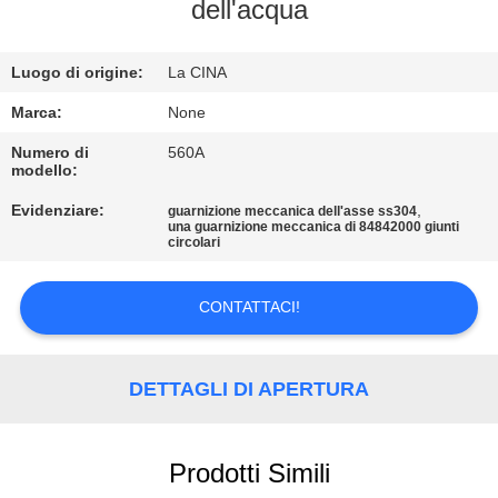
CONTROLLO
dell'acqua
DI
Luogo di origine:
La CINA
QUALITÀ
Marca:
None
CONTATTICI
Numero di
560A
modello:
Evidenziare:
,
guarnizione meccanica dell'asse ss304
RICHIEDA
una guarnizione meccanica di 84842000 giunti
circolari
UNA
CITAZIONE
CONTATTACI!
MAPPA
DETTAGLI DI APERTURA
DEL
SITO
Prodotti Simili