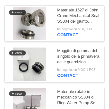
PRIVACY
POLICY
Materiale 1527 di John
Crane Mechanical Seal
SS304 del giunto
circolare di riparazione
be negotiation MOQ:1 PCS
CONTACT
Muggito di gomma del
singolo della primavera
delle guarnizioni
meccaniche doppio
be negotiation MOQ:1 PCS
fronte dell'estremità
CONTACT
Materiale rotatorio
meccanico SS304 di
Ring Water Pump Seal
12mm