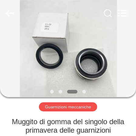
2026
Ningbo
Yade
Fluid
Connector
Co.,Ltd.
All
Rights
CASA
Reserved.
PRODOTTI
CIRCA
NOI
GIRO
DELLA
Guarnizioni meccaniche
FABBRICA
Muggito di gomma del singolo della
primavera delle guarnizioni