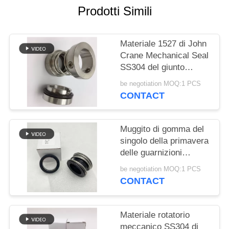
PRIVACY
Prodotti Simili
POLICY
Materiale 1527 di John
Crane Mechanical Seal
SS304 del giunto
circolare di riparazione
be negotiation MOQ:1 PCS
CONTACT
Muggito di gomma del
singolo della primavera
delle guarnizioni
meccaniche doppio
be negotiation MOQ:1 PCS
fronte dell'estremità
CONTACT
Materiale rotatorio
meccanico SS304 di