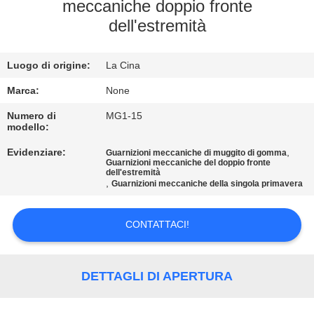
CONTROLLO
meccaniche doppio fronte
dell'estremità
DI
QUALITÀ
Luogo di origine:
La Cina
CONTATTICI
Marca:
None
Numero di
MG1-15
modello:
RICHIEDA
Evidenziare:
,
Guarnizioni meccaniche di muggito di gomma
UNA
Guarnizioni meccaniche del doppio fronte
dell'estremità
CITAZIONE
,
Guarnizioni meccaniche della singola primavera
CONTATTACI!
MAPPA
DEL
SITO
DETTAGLI DI APERTURA