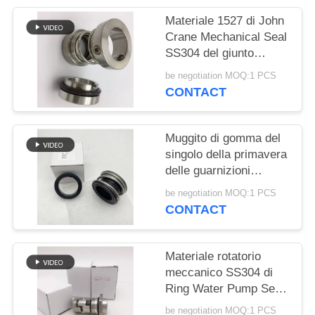
PRIVACY
Materiale 1527 di John
POLICY
Crane Mechanical Seal
SS304 del giunto
circolare di riparazione
be negotiation MOQ:1 PCS
CONTACT
Muggito di gomma del
singolo della primavera
delle guarnizioni
meccaniche doppio
be negotiation MOQ:1 PCS
fronte dell'estremità
CONTACT
Materiale rotatorio
meccanico SS304 di
Ring Water Pump Seal
12mm
be negotiation MOQ:1 PCS