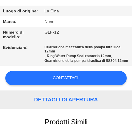
CONTROLLO
DI
Luogo di origine:
La Cina
QUALITÀ
Marca:
None
Numero di
GLF-12
modello:
CONTATTICI
Evidenziare:
Guarnizione meccanica della pompa idraulica
12mm
,
,
Ring Water Pump Seal rotatorio 12mm
RICHIEDA
Guarnizione della pompa idraulica di SS304 12mm
UNA
CITAZIONE
CONTATTACI!
MAPPA
DETTAGLI DI APERTURA
DEL
SITO
Prodotti Simili