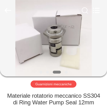
2026
Ningbo
Yade
Fluid
Connector
Co.,Ltd.
All
Rights
CASA
Reserved.
PRODOTTI
CIRCA
NOI
GIRO
DELLA
Guarnizioni meccaniche
FABBRICA
Materiale rotatorio meccanico SS304
di Ring Water Pump Seal 12mm