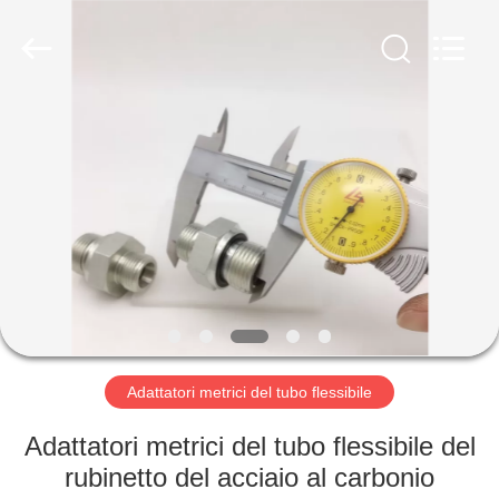
2026
Ningbo
Yade
Fluid
Connector
Co.,Ltd.
All
Rights
CASA
Reserved.
PRODOTTI
CIRCA
NOI
GIRO
DELLA
Adattatori metrici del tubo flessibile
FABBRICA
Adattatori metrici del tubo flessibile del
rubinetto del acciaio al carbonio