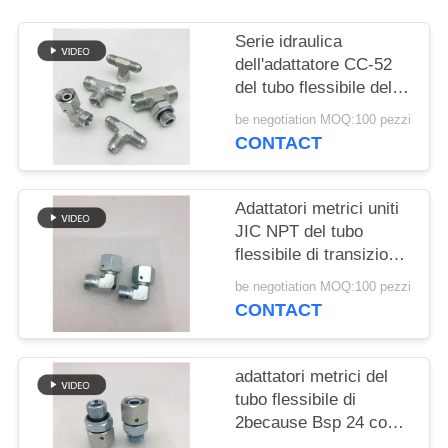
PRIVACY
POLICY
Serie idraulica
dell'adattatore CC-52
del tubo flessibile della
parte girevole maschio
be negotiation MOQ:100 pezzi
metrica
CONTACT
Adattatori metrici uniti
JIC NPT del tubo
flessibile di transizione
maschio del gomito da
be negotiation MOQ:100 pezzi
90 gradi idraulici
CONTACT
adattatori metrici del
tubo flessibile di
2because Bsp 24 coni
O Ring Seal di grado