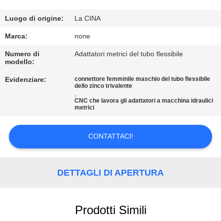
CONTROLLO
DI
Luogo di origine:
La CINA
QUALITÀ
Marca:
none
Numero di
Adattatori metrici del tubo flessibile
modello:
CONTATTICI
Evidenziare:
connettore femminile maschio del tubo flessibile
dello zinco trivalente
,
RICHIEDA
CNC che lavora gli adattatori a macchina idraulici
metrici
UNA
CITAZIONE
CONTATTACI!
MAPPA
DETTAGLI DI APERTURA
DEL
SITO
Prodotti Simili