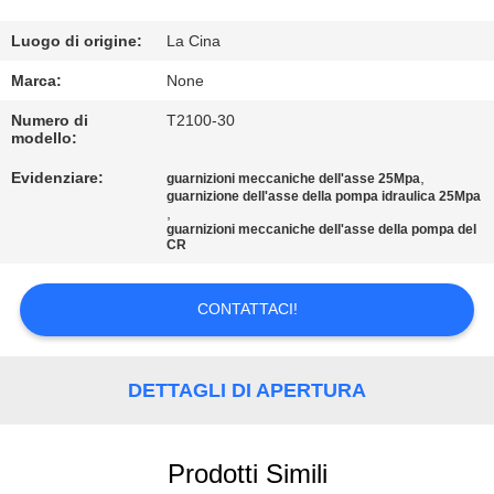
CONTROLLO
DI
Luogo di origine:
La Cina
QUALITÀ
Marca:
None
Numero di
T2100-30
modello:
CONTATTICI
Evidenziare:
,
guarnizioni meccaniche dell'asse 25Mpa
guarnizione dell'asse della pompa idraulica 25Mpa
RICHIEDA
,
guarnizioni meccaniche dell'asse della pompa del
CR
UNA
CITAZIONE
CONTATTACI!
MAPPA
DETTAGLI DI APERTURA
DEL
SITO
Prodotti Simili