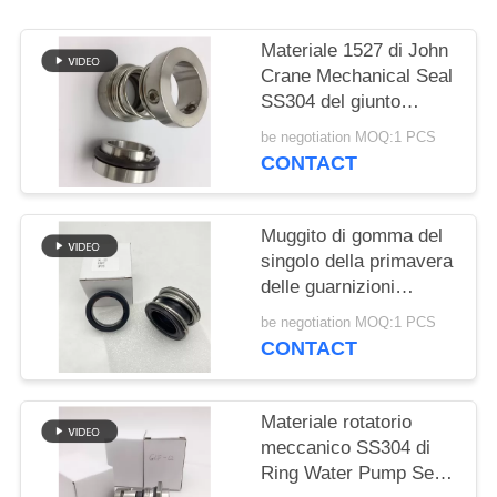
PRIVACY
POLICY
Materiale 1527 di John
Crane Mechanical Seal
SS304 del giunto
circolare di riparazione
be negotiation MOQ:1 PCS
CONTACT
Muggito di gomma del
singolo della primavera
delle guarnizioni
meccaniche doppio
be negotiation MOQ:1 PCS
fronte dell'estremità
CONTACT
Materiale rotatorio
meccanico SS304 di
Ring Water Pump Seal