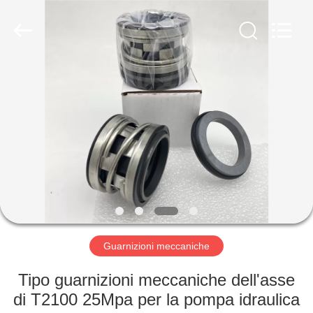
2026
Ningbo
Yade
Fluid
Connector
Co.,Ltd.
All
Rights
CASA
Reserved.
PRODOTTI
CIRCA
NOI
GIRO
DELLA
Guarnizioni meccaniche
FABBRICA
Tipo guarnizioni meccaniche dell'asse
di T2100 25Mpa per la pompa idraulica