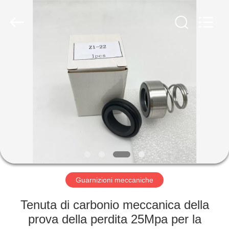
2026
Ningbo
Yade
Fluid
Connector
Co.,Ltd.
All
Rights
CASA
Reserved.
PRODOTTI
CIRCA
NOI
GIRO
DELLA
Guarnizioni meccaniche
FABBRICA
Tenuta di carbonio meccanica della
prova della perdita 25Mpa per la