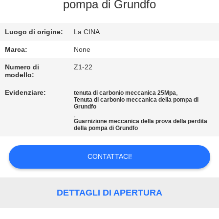
CONTROLLO
pompa di Grundfo
DI
Luogo di origine:
La CINA
QUALITÀ
Marca:
None
CONTATTICI
Numero di
Z1-22
modello:
Evidenziare:
,
tenuta di carbonio meccanica 25Mpa
RICHIEDA
Tenuta di carbonio meccanica della pompa di
Grundfo
UNA
,
Guarnizione meccanica della prova della perdita
CITAZIONE
della pompa di Grundfo
CONTATTACI!
MAPPA
DEL
SITO
DETTAGLI DI APERTURA