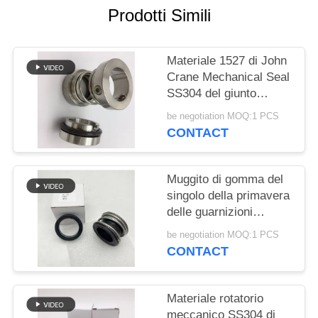
PRIVACY
Prodotti Simili
POLICY
Materiale 1527 di John
Crane Mechanical Seal
SS304 del giunto
circolare di riparazione
be negotiation MOQ:1 PCS
CONTACT
Muggito di gomma del
singolo della primavera
delle guarnizioni
meccaniche doppio
be negotiation MOQ:1 PCS
fronte dell'estremità
CONTACT
Materiale rotatorio
meccanico SS304 di