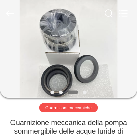
2026
Ningbo
Yade
Fluid
Connector
Co.,Ltd.
All
Rights
CASA
Reserved.
PRODOTTI
CIRCA
NOI
GIRO
DELLA
Guarnizioni meccaniche
FABBRICA
Guarnizione meccanica della pompa
sommergibile delle acque luride di