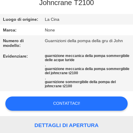
CONTROLLO
Johncrane T2100
DI
Luogo di origine:
La Cina
QUALITÀ
Marca:
None
CONTATTICI
Numero di
Guarnizioni della pompa della gru di John
modello:
Evidenziare:
guarnizione meccanica della pompa sommergibile
RICHIEDA
delle acque luride
,
UNA
guarnizione meccanica della pompa sommergibile
del johncrane t2100
CITAZIONE
,
guarnizione sommergibile della pompa del
johncrane t2100
MAPPA
CONTATTACI!
DEL
SITO
DETTAGLI DI APERTURA