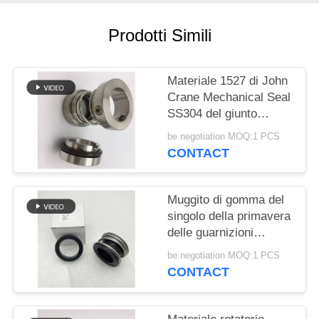
PRIVACY
POLICY
Prodotti Simili
Materiale 1527 di John
Crane Mechanical Seal
SS304 del giunto
circolare di riparazione
be negotiation MOQ:1 PCS
CONTACT
Muggito di gomma del
singolo della primavera
delle guarnizioni
meccaniche doppio
be negotiation MOQ:1 PCS
fronte dell'estremità
CONTACT