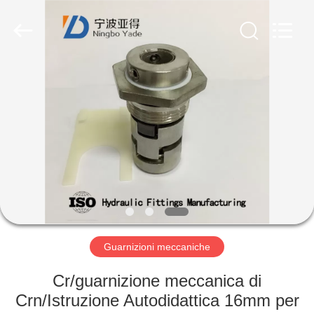
2026
Ningbo
Yade
Fluid
Connector
Co.,Ltd.
All
Rights
CASA
Reserved.
PRODOTTI
CIRCA
NOI
GIRO
DELLA
Guarnizioni meccaniche
FABBRICA
Cr/guarnizione meccanica di
Crn/Istruzione Autodidattica 16mm per