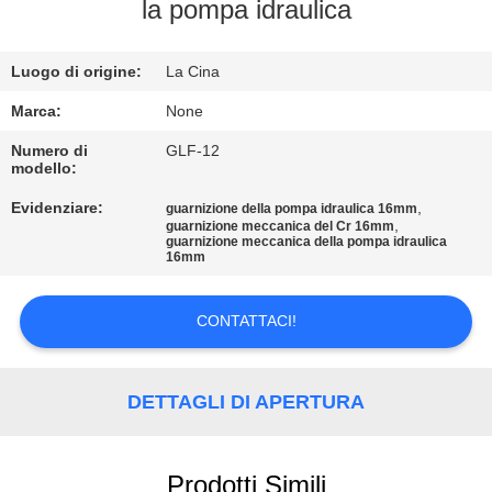
CONTROLLO
la pompa idraulica
DI
Luogo di origine:
La Cina
QUALITÀ
Marca:
None
CONTATTICI
Numero di
GLF-12
modello:
Evidenziare:
,
guarnizione della pompa idraulica 16mm
RICHIEDA
,
guarnizione meccanica del Cr 16mm
guarnizione meccanica della pompa idraulica
UNA
16mm
CITAZIONE
CONTATTACI!
MAPPA
DEL
DETTAGLI DI APERTURA
SITO
Prodotti Simili