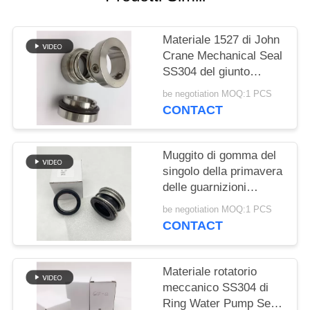
PRIVACY
POLICY
Materiale 1527 di John
Crane Mechanical Seal
SS304 del giunto
circolare di riparazione
be negotiation MOQ:1 PCS
CONTACT
Muggito di gomma del
singolo della primavera
delle guarnizioni
meccaniche doppio
be negotiation MOQ:1 PCS
fronte dell'estremità
CONTACT
Materiale rotatorio
meccanico SS304 di
Ring Water Pump Seal