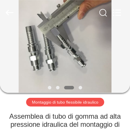
2026
Ningbo
Yade
Fluid
Connector
Co.,Ltd.
All
Rights
CASA
Reserved.
PRODOTTI
CIRCA
NOI
GIRO
DELLA
Montaggio di tubo flessibile idraulico
FABBRICA
Assemblea di tubo di gomma ad alta
pressione idraulica del montaggio di