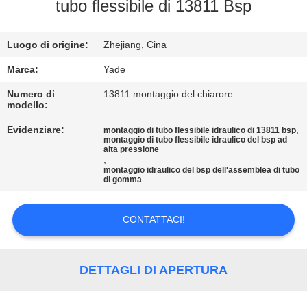
CONTROLLO
tubo flessibile di 13811 Bsp
DI
Luogo di origine:
Zhejiang, Cina
QUALITÀ
Marca:
Yade
CONTATTICI
Numero di
13811 montaggio del chiarore
modello:
Evidenziare:
,
montaggio di tubo flessibile idraulico di 13811 bsp
RICHIEDA
montaggio di tubo flessibile idraulico del bsp ad
alta pressione
UNA
,
montaggio idraulico del bsp dell'assemblea di tubo
CITAZIONE
di gomma
CONTATTACI!
MAPPA
DEL
SITO
DETTAGLI DI APERTURA