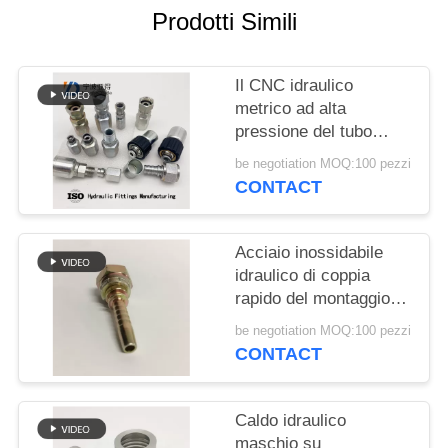
PRIVACY
Prodotti Simili
POLICY
Il CNC idraulico
metrico ad alta
pressione del tubo
flessibile zinca
be negotiation MOQ:100 pezzi
placcato
CONTACT
Acciaio inossidabile
idraulico di coppia
rapido del montaggio di
tubo flessibile del
be negotiation MOQ:100 pezzi
giardino riutilizzabile
CONTACT
Caldo idraulico
maschio su