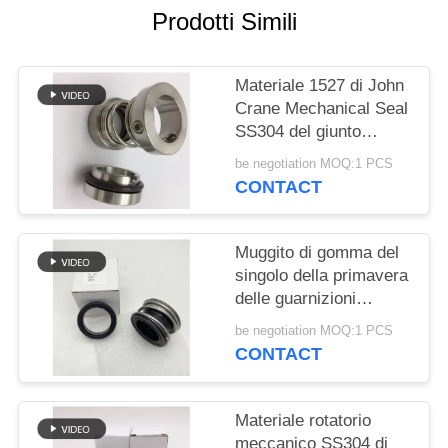
PRIVACY
Prodotti Simili
POLICY
Materiale 1527 di John
Crane Mechanical Seal
SS304 del giunto
circolare di riparazione
be negotiation MOQ:1 PCS
CONTACT
Muggito di gomma del
singolo della primavera
delle guarnizioni
meccaniche doppio
be negotiation MOQ:1 PCS
fronte dell'estremità
CONTACT
Materiale rotatorio
meccanico SS304 di