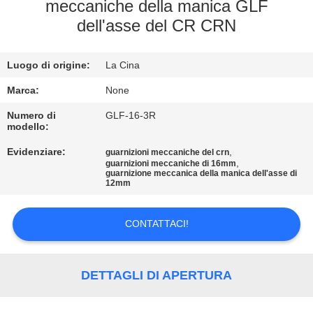
CONTROLLO
meccaniche della manica GLF
dell'asse del CR CRN
DI
QUALITÀ
Luogo di origine:
La Cina
CONTATTICI
Marca:
None
Numero di
GLF-16-3R
modello:
RICHIEDA
Evidenziare:
,
guarnizioni meccaniche del crn
UNA
,
guarnizioni meccaniche di 16mm
guarnizione meccanica della manica dell'asse di
CITAZIONE
12mm
CONTATTACI!
MAPPA
DEL
SITO
DETTAGLI DI APERTURA