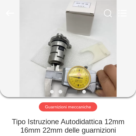
2026
Ningbo
Yade
Fluid
Connector
Co.,Ltd.
All
Rights
CASA
Reserved.
PRODOTTI
CIRCA
NOI
GIRO
DELLA
Guarnizioni meccaniche
FABBRICA
Tipo Istruzione Autodidattica 12mm
16mm 22mm delle guarnizioni