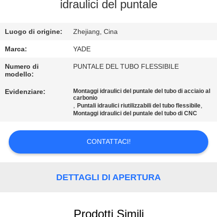
CONTROLLO
idraulici del puntale
DI
Luogo di origine:
Zhejiang, Cina
QUALITÀ
Marca:
YADE
CONTATTICI
Numero di
PUNTALE DEL TUBO FLESSIBILE
modello:
Evidenziare:
Montaggi idraulici del puntale del tubo di acciaio al
RICHIEDA
carbonio
,
,
Puntali idraulici riutilizzabili del tubo flessibile
UNA
Montaggi idraulici del puntale del tubo di CNC
CITAZIONE
CONTATTACI!
MAPPA
DEL
DETTAGLI DI APERTURA
SITO
Prodotti Simili