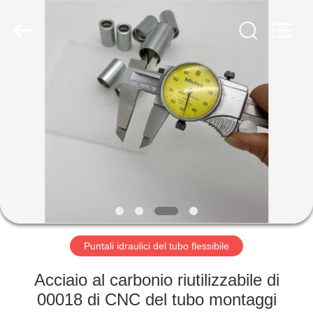
2026
Ningbo
Yade
Fluid
Connector
Co.,Ltd.
All
Rights
CASA
Reserved.
PRODOTTI
CIRCA
NOI
GIRO
DELLA
Puntali idraulici del tubo flessibile
FABBRICA
Acciaio al carbonio riutilizzabile di
00018 di CNC del tubo montaggi