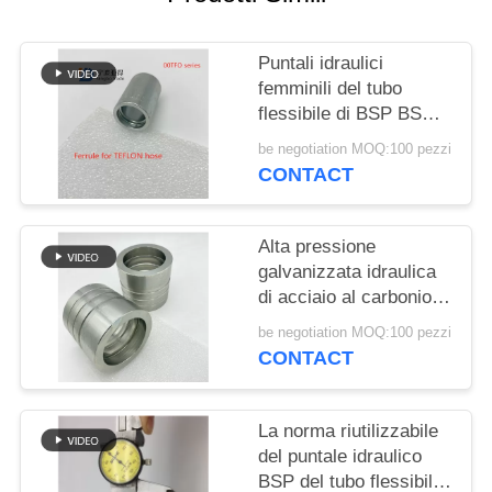
PRIVACY
POLICY
Puntali idraulici
femminili del tubo
flessibile di BSP BSPT
JIC ORFS che
be negotiation MOQ:100 pezzi
collegano acciaio
CONTACT
inossidabile
Alta pressione
galvanizzata idraulica
di acciaio al carbonio
dei puntali del tubo
be negotiation MOQ:100 pezzi
flessibile
CONTACT
dell'interruttore di
sicurezza
La norma riutilizzabile
del puntale idraulico
BSP del tubo flessibile