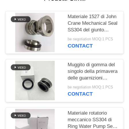
PRIVACY
POLICY
Materiale 1527 di John
Crane Mechanical Seal
SS304 del giunto
circolare di riparazione
be negotiation MOQ:1 PCS
CONTACT
Muggito di gomma del
singolo della primavera
delle guarnizioni
meccaniche doppio
be negotiation MOQ:1 PCS
fronte dell'estremità
CONTACT
Materiale rotatorio
meccanico SS304 di
Ring Water Pump Seal