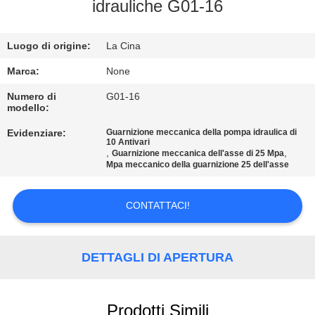
CONTROLLO
idrauliche G01-16
DI
Luogo di origine:
La Cina
QUALITÀ
Marca:
None
CONTATTICI
Numero di
G01-16
modello:
Evidenziare:
Guarnizione meccanica della pompa idraulica di
RICHIEDA
10 Antivari
,
,
Guarnizione meccanica dell'asse di 25 Mpa
UNA
Mpa meccanico della guarnizione 25 dell'asse
CITAZIONE
CONTATTACI!
MAPPA
DEL
DETTAGLI DI APERTURA
SITO
Prodotti Simili