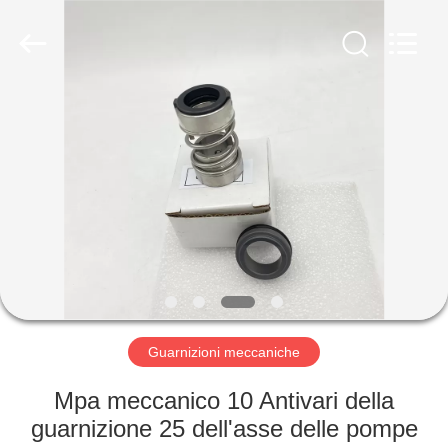
2026
Ningbo
Yade
Fluid
Connector
Co.,Ltd.
All
Rights
CASA
Reserved.
PRODOTTI
CIRCA
NOI
GIRO
DELLA
Guarnizioni meccaniche
FABBRICA
Mpa meccanico 10 Antivari della
guarnizione 25 dell'asse delle pompe