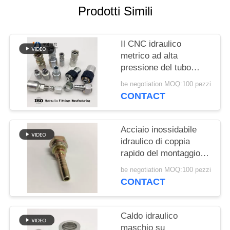
PRIVACY
Prodotti Simili
POLICY
Il CNC idraulico
metrico ad alta
pressione del tubo
flessibile zinca
be negotiation MOQ:100 pezzi
placcato
CONTACT
Acciaio inossidabile
idraulico di coppia
rapido del montaggio di
tubo flessibile del
be negotiation MOQ:100 pezzi
giardino riutilizzabile
CONTACT
Caldo idraulico
maschio su