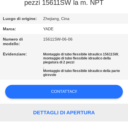
CONTROLLO
pezzi 15611SW la m. NPT
DI
Luogo di origine:
Zhejiang, Cina
QUALITÀ
Marca:
YADE
CONTATTICI
Numero di
15611SW-06-06
modello:
Evidenziare:
,
Montaggio di tubo flessibile idraulico 15611SW
RICHIEDA
montaggio di tubo flessibile idraulico della
piegatura di 2 pezzi
UNA
,
Montaggio di tubo flessibile idraulico della parte
CITAZIONE
girevole
CONTATTACI!
MAPPA
DEL
SITO
DETTAGLI DI APERTURA