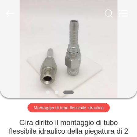
2026
Ningbo
Yade
Fluid
Connector
Co.,Ltd.
All
Rights
CASA
Reserved.
PRODOTTI
CIRCA
NOI
GIRO
DELLA
Montaggio di tubo flessibile idraulico
FABBRICA
Gira diritto il montaggio di tubo
flessibile idraulico della piegatura di 2