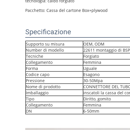
tecnologia: caldo forgiato
Pacchetto: Cassa del cartone Box+plywood
Specificazione
Supporto su misura
OEM, ODM
Number di modello
22611 montaggio di BSP
Tecniche
Forgiato
Collegamento
Femmina
Forma
Uguale
Codice capo
Esagono
Pressione
30-50Mpa
Nome di prodotto
CONNETTORE DEL TUBO 
Imballaggio
inscatoli la cassa del c
Tipo
Diritto, gomito
Collegamento
Femmina
DN
6-50mm