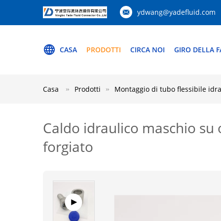
ydwang@yadefluid.com
CASA
PRODOTTI
CIRCA NOI
GIRO DELLA F
Casa
Prodotti
Montaggio di tubo flessibile idr
Caldo idraulico maschio su o
forgiato