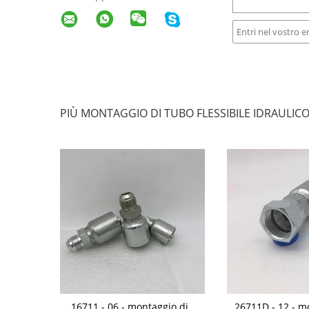
PIÙ MONTAGGIO DI TUBO FLESSIBILE IDRAULIC
ile idraulico
16711 - 06 - montaggio di
26711D - 12 - m