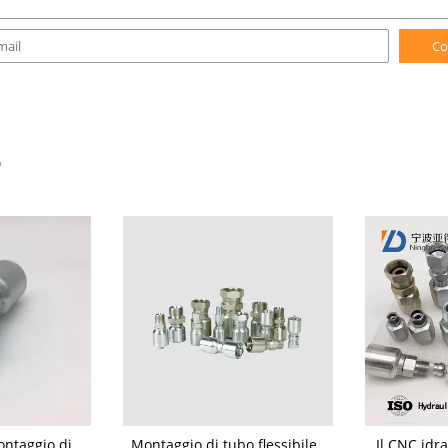
Co
O
ontaggio di
Montaggio di tubo flessibile
Il CNC idr