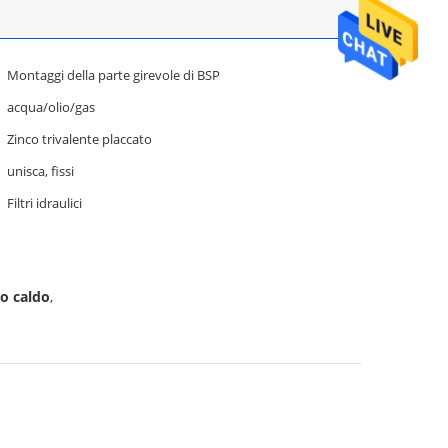
Montaggi della parte girevole di BSP
acqua/olio/gas
Zinco trivalente placcato
unisca, fissi
Filtri idraulici
to caldo
,