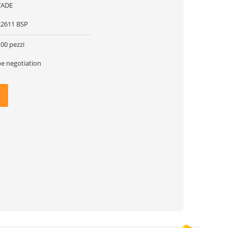
YADE
22611 BSP
00 pezzi
be negotiation