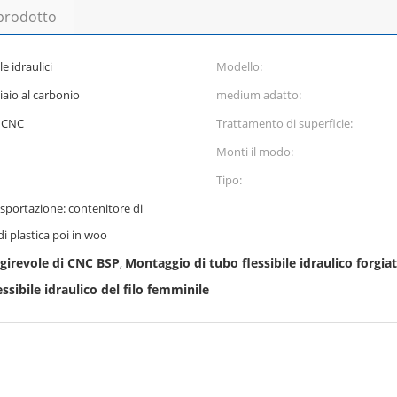
 prodotto
e idraulici
Modello:
iaio al carbonio
medium adatto:
i CNC
Trattamento di superficie:
Monti il modo:
Tipo:
esportazione: contenitore di
di plastica poi in woo
 girevole di CNC BSP
Montaggio di tubo flessibile idraulico forgia
,
ssibile idraulico del filo femminile