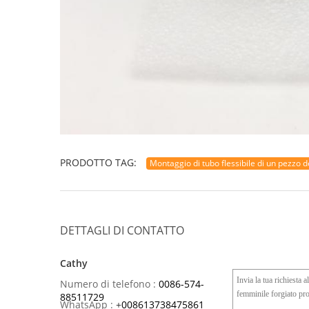
PRODOTTO TAG:
Montaggio di tubo flessibile di un pezzo de
DETTAGLI DI CONTATTO
Cathy
Numero di telefono :
0086-574-
88511729
WhatsApp :
+
008613738475861